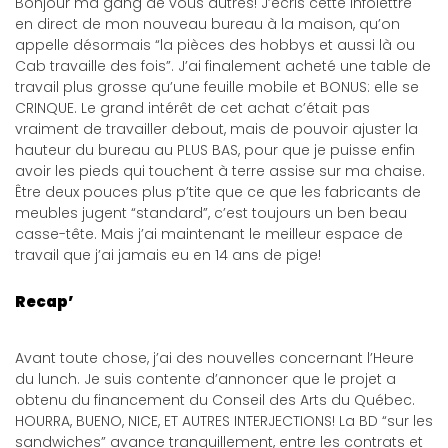
Bonjour ma gang de vous autres! J’écris cette infolettre
en direct de mon nouveau bureau à la maison, qu’on
appelle désormais “la pièces des hobbys et aussi là ou
Cab travaille des fois”. J’ai finalement acheté une table de
travail plus grosse qu’une feuille mobile et BONUS: elle se
CRINQUE. Le grand intérêt de cet achat c’était pas
vraiment de travailler debout, mais de pouvoir ajuster la
hauteur du bureau au PLUS BAS, pour que je puisse enfin
avoir les pieds qui touchent à terre assise sur ma chaise.
Être deux pouces plus p’tite que ce que les fabricants de
meubles jugent “standard”, c’est toujours un ben beau
casse-tête. Mais j’ai maintenant le meilleur espace de
travail que j’ai jamais eu en 14 ans de pige!
Recap’
Avant toute chose, j’ai des nouvelles concernant l’Heure
du lunch. Je suis contente d’annoncer que le projet a
obtenu du financement du Conseil des Arts du Québec.
HOURRA, BUENO, NICE, ET AUTRES INTERJECTIONS! La BD “sur les
sandwiches” avance tranquillement, entre les contrats et