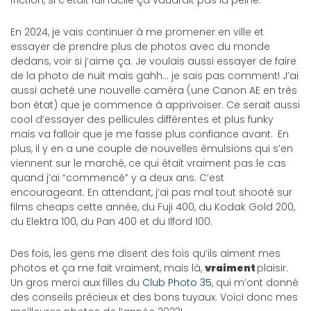
friction, si c’était full facile ça vaudrait pas la peine.
En 2024, je vais continuer à me promener en ville et
essayer de prendre plus de photos avec du monde
dedans, voir si j’aime ça. Je voulais aussi essayer de faire
de la photo de nuit mais gahh… je sais pas comment! J’ai
aussi acheté une nouvelle caméra (une Canon AE en très
bon état) que je commence à apprivoiser. Ce serait aussi
cool d’essayer des pellicules différentes et plus funky
mais va falloir que je me fasse plus confiance avant. En
plus, il y en a une couple de nouvelles émulsions qui s’en
viennent sur le marché, ce qui était vraiment pas le cas
quand j’ai “commencé” y a deux ans. C’est
encourageant. En attendant, j’ai pas mal tout shooté sur
films cheaps cette année, du Fuji 400, du Kodak Gold 200,
du Elektra 100, du Pan 400 et du Ilford 100.
Des fois, les gens me disent des fois qu’ils aiment mes
photos et ça me fait vraiment, mais là,
vraiment
plaisir.
Un gros merci aux filles du
Club Photo 35
, qui m’ont donné
des conseils précieux et des bons tuyaux. Voici donc mes