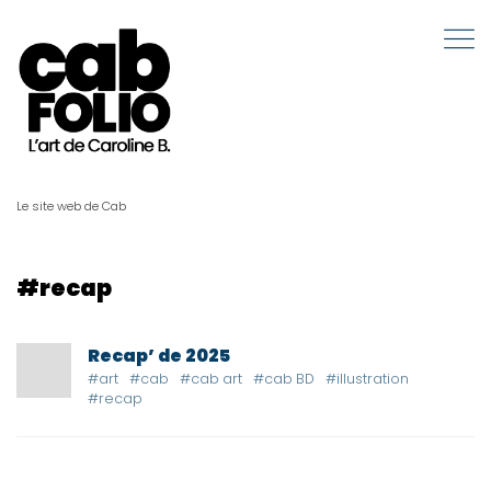
Le site web de Cab
#recap
Recap’ de 2025
#art
#cab
#cab art
#cab BD
#illustration
#recap