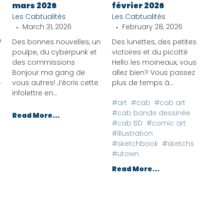
mars 2026
février 2026
Les Cabtualités
Les Cabtualités
March 31, 2026
February 28, 2026
e
Des bonnes nouvelles, un
Des lunettes, des petites
poulpe, du cyberpunk et
victoires et du picotté
des commissions
Hello les moineaux, vous
Bonjour ma gang de
allez bien? Vous passez
.
vous autres! J’écris cette
plus de temps à...
infolettre en...
#art
#cab
#cab art
#cab bande dessinée
Read More...
#cab BD
#comic art
#illustration
#sketchbook
#sketchs
#utown
Read More...