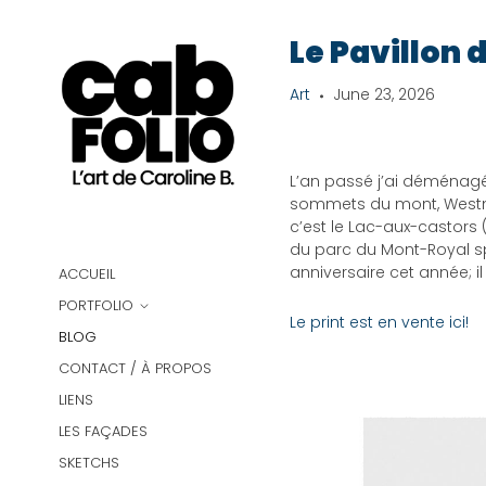
Le Pavillon
Art
June 23, 2026
L’an passé j’ai déménagé 
sommets du mont, Westmo
c’est le Lac-aux-castors
du parc du Mont-Royal sp
anniversaire cet année; i
ACCUEIL
PORTFOLIO
Le print est en vente ici!
BLOG
CONTACT / À PROPOS
LIENS
LES FAÇADES
SKETCHS