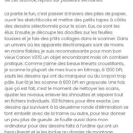
de cet artbook, réparti sur plusieurs semaines.
La partie le fun, c’est passer à travers des piles de papier,
ouvrir les sketchbooks et mettre des petits tapes à côtés
des dessins sélectionnés pour le scan. Eux, ce sont les
élus. Ensuite, je découpe les doodles sur les feuilles
lousses et je fais des p’tits collages dans le scanner. Dans
un univers où les appareils électroniques sont de moins
en moins fiables, je suis reconnaissante pour mon bon
vieux Canon V370, un objet encombrant mais oh combien
pratique. Comme j’aime des beaux linearts croustillants,
je scanne la plupart de mes trucs en bitmap, à 1200 DPI,
saufs les dessins qui ont du marqueur ou du crayon trop
pâle. Eux-là je les scanne à 600 DPI en
grayscale
. Une fois
que ça est fait, c’est le moment de nettoyer les scans,
ajuster les niveaux, enlever les shnouttes et séparer tout
en fichiers individuels. 103 fichiers, pour être exacte. Les
dessins qui survivent à la deuxième ronde d’élimination se
font embellir avec de la trame ou autre, pour leur donner
un peu plus de gueule. Je fouille aussi dans mon
ordinateur pour des dessins faits à l’ordine qui ont un
beau lineart et je les inclue au dossier de montage.