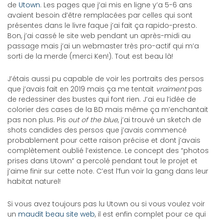
de
Utown
. Les pages que j’ai mis en ligne y’a 5-6 ans
avaient besoin d’être remplacées par celles qui sont
présentes dans le livre faque j’ai fait ça rapido-presto.
Bon, j’ai cassé le site web pendant un après-midi au
passage mais j’ai un webmaster très pro-actif qui m’a
sorti de la merde (merci Ken!). Tout est beau là!
J’étais aussi pu capable de voir les portraits des persos
que j’avais fait en 2019 mais ça me tentait
vraiment
pas
de redessiner des bustes qui font rien. J’ai eu l’idée de
colorier des cases de la BD mais même ça m’enchantait
pas non plus. Pis
out of the blue
, j’ai trouvé un sketch de
shots candides des persos que j’avais commencé
probablement pour cette raison précise et dont j’avais
complètement oublié l’existence. Le concept des “photos
prises dans Utown” a percolé pendant tout le projet et
j’aime finir sur cette note. C’est l’fun voir la gang dans leur
habitat naturel!
Si vous avez toujours pas lu Utown ou si vous voulez voir
un
maudit beau site web
, il est enfin complet pour ce qui