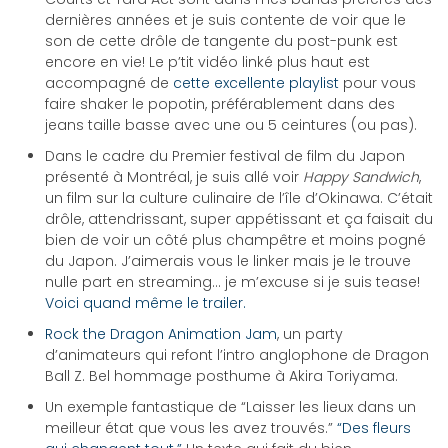
dernières années et je suis contente de voir que le
son de cette drôle de tangente du post-punk est
encore en vie! Le p’tit vidéo linké plus haut est
accompagné de
cette excellente playlist
pour vous
faire shaker le popotin, préférablement dans des
jeans taille basse avec une ou 5 ceintures (ou pas).
Dans le cadre du Premier festival de film du Japon
présenté à Montréal, je suis allé voir
Happy Sandwich
,
un film sur la culture culinaire de l’île d’Okinawa. C’était
drôle, attendrissant, super appétissant et ça faisait du
bien de voir un côté plus champêtre et moins pogné
du Japon. J’aimerais vous le linker mais je le trouve
nulle part en streaming… je m’excuse si je suis tease!
Voici quand même le trailer.
Rock the Dragon Animation Jam
, un party
d’animateurs qui refont l’intro anglophone de Dragon
Ball Z. Bel hommage posthume à Akira Toriyama.
Un exemple fantastique de “Laisser les lieux dans un
meilleur état que vous les avez trouvés.”
“Des fleurs