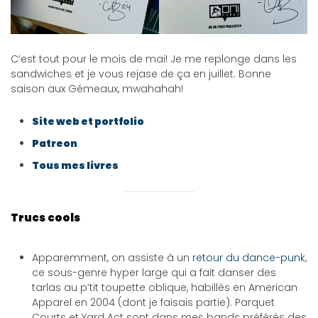
C’est tout pour le mois de mai! Je me replonge dans les
sandwiches et je vous rejase de ça en juillet. Bonne
saison aux Gémeaux, mwahahah!
Site web et portfolio
Patreon
Tous mes livres
Trucs cools
Apparemment, on assiste à un
retour du dance-punk
,
ce sous-genre hyper large qui a fait danser des
tarlas au p’tit toupette oblique, habillés en American
Apparel en 2004 (dont je faisais partie). Parquet
Courts et Yard Act sont dans mes bands préférés des