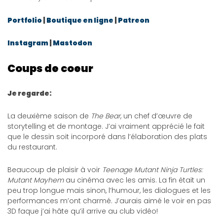
Portfolio
|
Boutique en ligne
|
Patreon
Instagram
|
Mastodon
Coups de coeur
Je regarde:
La deuxième saison de
The Bear
, un chef d’œuvre de
storytelling et de montage. J’ai vraiment apprécié le fait
que le dessin soit incorporé dans l’élaboration des plats
du restaurant.
Beaucoup de plaisir à voir
Teenage Mutant Ninja Turtles:
Mutant Mayhem
au cinéma avec les amis. La fin était un
peu trop longue mais sinon, l’humour, les dialogues et les
performances m’ont charmé. J’aurais aimé le voir en pas
3D faque j’ai hâte qu’il arrive au club vidéo!