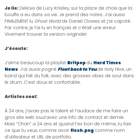
Je lis:
Délices
de Lucy Knisley, sur la place de choix que la
bouffe a eu dans sa vie. Je prend des notes. J’ai aussi
FINALEMENT lu
Ghost World
de Daniel Clowes et j’ai capoté.
Par contre, je l’ai lu en français et c’était une erreur.
Vivement trouver la version originale!
J’écoute:
J’aime beaucoup la playlist
Britpop
du
Hard Times
News
. J’ai aussi pogné
Float back to You
de Holy Hive, un
band qui fait du folk, avec des grosses vibes de soul dans
le drum. C’est doux et confortable.
Artistes cool:
À 24 ans, j’avais pas le talent et l’audace de me faire un
gros site web
loud
avec une info de contact et demie.
Mais “Chan” a 24 ans et quand t’es bon de même, tu fais
ce que tu veux, comme avoir
flesh.png
comme nom
d’utilisateur et URL de portfolio.